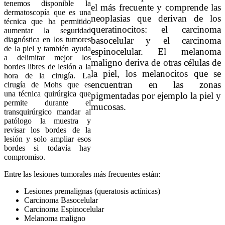
tenemos disponible la
el más frecuente y comprende las
dermatoscopía que es una
neoplasias que derivan de los
técnica que ha permitido
queratinocitos: el carcinoma
aumentar la seguridad
basocelular y el carcinoma
diagnóstica en los tumores
de la piel y también ayuda
espinocelular. El melanoma
a delimitar mejor los
maligno deriva de otras células de
bordes libres de lesión a la
la piel, los melanocitos que se
hora de la cirugía. La
encuentran en las zonas
cirugía de Mohs que es
una técnica quirúrgica que
pigmentadas por ejemplo la piel y
permite durante el
mucosas.
transquirúrgico mandar al
patólogo la muestra y
revisar los bordes de la
lesión y solo ampliar esos
bordes si todavía hay
compromiso.
Entre las lesiones tumorales más frecuentes están:
Lesiones premalignas (queratosis actínicas)
Carcinoma Basocelular
Carcinoma Espinocelular
Melanoma maligno