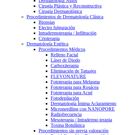
Dermatología Niños
Cirugía Plástica y Reconstructiva
Cirugía Dermatológica
Procedimientos de Dermatología Clínica
Biopsias
Electro fulguración
Intradermoterapia / Infiltración
Crioterapia
Dermatología Estética
Procedimientos Médicos
Relleno Facial
Láser de Diodo
Carboxiterapia
Eliminación de Tatuajes
FLEVONATURE
Fototerapia para Melasma
Fototerapia para Rosácea
Fototerapia para Acné
Fotodepilación
Dermatología Íntima Aclaramiento
Microneedling con NANOPORE
Radiofrecuencia
Mesoterapia / Intradermo terapia
Toxina Botulínica
Procedimientos sin previa valoración