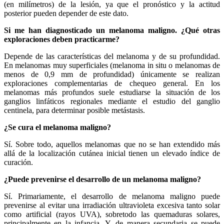
(en milímetros) de la lesión, ya que el pronóstico y la actitud
posterior pueden depender de este dato.
Si me han diagnosticado un melanoma maligno. ¿Qué otras
exploraciones deben practicarme?
Depende de las características del melanoma y de su profundidad.
En melanomas muy superficiales (melanoma in situ o melanomas de
menos de 0,9 mm de profundidad) únicamente se realizan
exploraciones complementarias de chequeo general. En los
melanomas más profundos suele estudiarse la situación de los
ganglios linfáticos regionales mediante el estudio del ganglio
centinela, para determinar posible metástasis.
¿Se cura el melanoma maligno?
Sí. Sobre todo, aquellos melanomas que no se han extendido más
allá de la localización cutánea inicial tienen un elevado índice de
curación.
¿Puede prevenirse el desarrollo de un melanoma maligno?
Sí. Primariamente, el desarrollo de melanoma maligno puede
prevenirse al evitar una irradiación ultravioleta excesiva tanto solar
como artificial (rayos UVA), sobretodo las quemaduras solares,
principalmente en la infancia. Y, de manera secundaria se puede