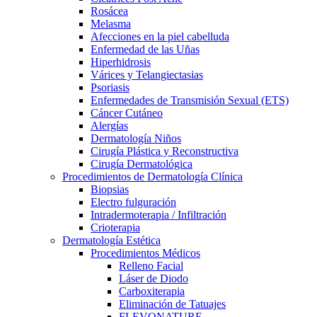
Rosácea
Melasma
Afecciones en la piel cabelluda
Enfermedad de las Uñas
Hiperhidrosis
Várices y Telangiectasias
Psoriasis
Enfermedades de Transmisión Sexual (ETS)
Cáncer Cutáneo
Alergías
Dermatología Niños
Cirugía Plástica y Reconstructiva
Cirugía Dermatológica
Procedimientos de Dermatología Clínica
Biopsias
Electro fulguración
Intradermoterapia / Infiltración
Crioterapia
Dermatología Estética
Procedimientos Médicos
Relleno Facial
Láser de Diodo
Carboxiterapia
Eliminación de Tatuajes
FLEVONATURE