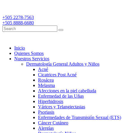
+505 2278-7563
+505 8888-6680
Inicio
Quienes Somos
Nuestros Servicios
Dermatología General Adultos y Niños
Acné
Cicatrices Post Acné
Rosácea
Melasma
Afecciones en la piel cabelluda
Enfermedad de las Uñas
Hiperhidrosis
Várices y Telangiectasias
Psoriasis
Enfermedades de Transmisión Sexual (ETS)
Cáncer Cutáneo
Alergías