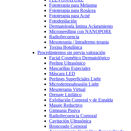
Fototerapia para Melasma
Fototerapia para Rosácea
Fototerapia para Acné
Fotodepilación
Dermatología Íntima Aclaramiento
Microneedling con NANOPORE
Radiofrecuencia
Mesoterapia / Intradermo terapia
Toxina Botulínica
Procedimientos sin previa valoración
Facial Cosmético Dermatológico
Peeling Ultrasónico
Mascarillas Especiales
Máscara LED
Peelings Superficiales Light
Microdermoabrasión Light
Mesoterapia Virtual
Drenaje Linfático
Exfoliación Corporal y de Espalda
Masaje Reductivo
Gimnasia Pasiva
Radiofrecuencia Corporal
Cavitación Ultrasónica
Bronceado Corporal