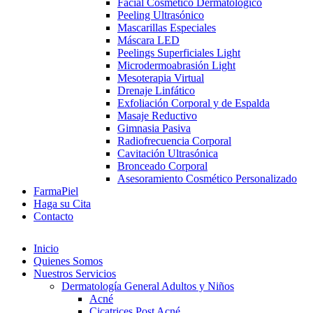
Facial Cosmético Dermatológico
Peeling Ultrasónico
Mascarillas Especiales
Máscara LED
Peelings Superficiales Light
Microdermoabrasión Light
Mesoterapia Virtual
Drenaje Linfático
Exfoliación Corporal y de Espalda
Masaje Reductivo
Gimnasia Pasiva
Radiofrecuencia Corporal
Cavitación Ultrasónica
Bronceado Corporal
Asesoramiento Cosmético Personalizado
FarmaPiel
Haga su Cita
Contacto
Inicio
Quienes Somos
Nuestros Servicios
Dermatología General Adultos y Niños
Acné
Cicatrices Post Acné